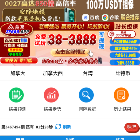
加拿大
加拿大西
台湾
比特币
结果预测
结果走势
间隔数据
历史结果
第3467494
期 还有
01
分
27
秒
刷新
咪牌