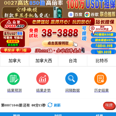
加拿大
加拿大西
台湾
比特币
结果预测
结果走势
间隔数据
历史结果
第08071046
期 还有
00
分
15
秒
刷新
咪牌