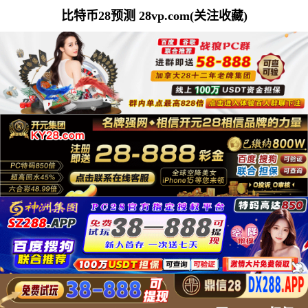
比特币28预测 28vp.com(关注收藏)